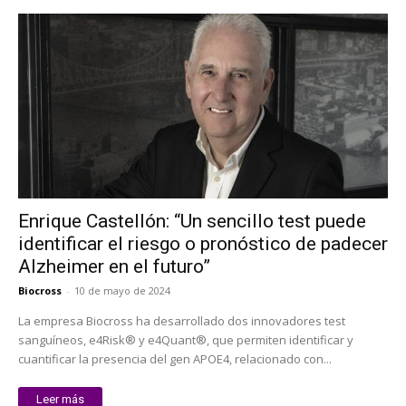
Enrique Castellón: “Un sencillo test puede
identificar el riesgo o pronóstico de padecer
Alzheimer en el futuro”
Biocross
-
10 de mayo de 2024
La empresa Biocross ha desarrollado dos innovadores test
sanguíneos, e4Risk® y e4Quant®, que permiten identificar y
cuantificar la presencia del gen APOE4, relacionado con...
Leer más